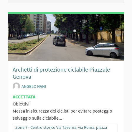
Archetti di protezione ciclabile Piazzale
Genova
ANGELO NANI
ACCETTATA
Obiettivi
Messa in sicurezza dei ciclisti per evitare posteggio
selvaggio sulla ciclabile...
Filtra i risultati per categoria: Zona 7 - Centro storico Via Taverna,
Zona 7 - Centro storico Via Taverna, via Roma, piazza