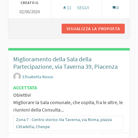
CREATO IL
11
11 SOSTENITORI
SEGUI
0
02/06/2024
SALA CONCERTI INSONORIZZAT
VISUALIZZA LA PROPOSTA
SALA CO
Miglioramento della Sala della
Partecipazione, via Taverna 39, Piacenza
Elisabetta Russo
ACCETTATA
Obiettivi
Migliorare la Sala comunale, che ospita, fra le altre, le
riunioni della Consulta...
Filtra i risultati per categoria: Zona 7 - Centro storico Via Taverna,
Zona 7 - Centro storico Via Taverna, via Roma, piazza
Cittadella, Cheope