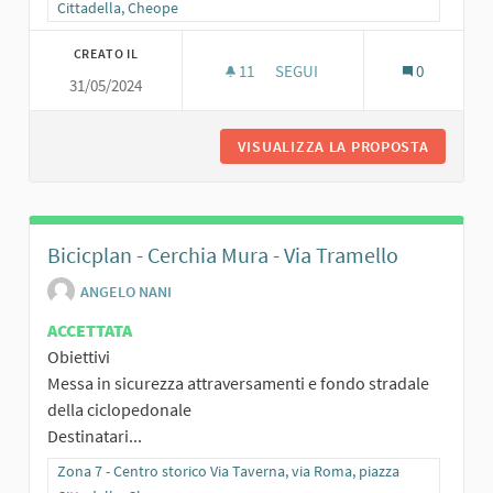
Cittadella, Cheope
CREATO IL
11
11 SOSTENITORI
SEGUI
0
31/05/2024
ARCHETTI DI PROTEZIONE CICL
VISUALIZZA LA PROPOSTA
ARCHETT
Bicicplan - Cerchia Mura - Via Tramello
ANGELO NANI
ACCETTATA
Obiettivi
Messa in sicurezza attraversamenti e fondo stradale
della ciclopedonale
Destinatari...
Filtra i risultati per categoria: Zona 7 - Centro storico Via Taverna,
Zona 7 - Centro storico Via Taverna, via Roma, piazza