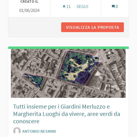
CREATO IL
11
11 SOSTENITORI
SEGUI
0
01/06/2024
MIGLIORAMENTO DELLA SALA DE
VISUALIZZA LA PROPOSTA
MIGLIOR
Tutti insieme per i Giardini Merluzzo e
Margherita Luoghi da vivere, aree verdi da
conoscere
ANTONIO RESMINI