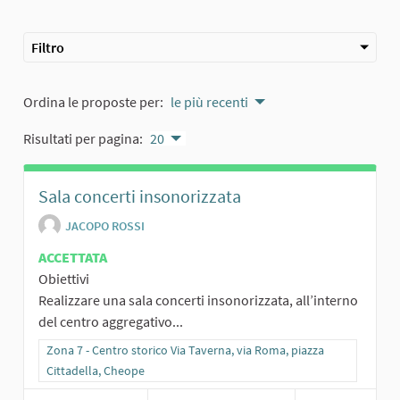
Filtro
Ordina le proposte per:
le più recenti
Risultati per pagina:
20
Sala concerti insonorizzata
JACOPO ROSSI
ACCETTATA
Obiettivi
Realizzare una sala concerti insonorizzata, all’interno
del centro aggregativo...
Filtra i risultati per categoria: Zona 7 - Centro storico Via Taverna,
Zona 7 - Centro storico Via Taverna, via Roma, piazza
Cittadella, Cheope