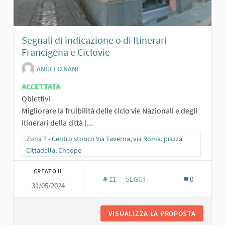
Segnali di indicazione o di Itinerari
Francigena e Ciclovie
ANGELO NANI
ACCETTATA
Obiettivi
Migliorare la fruibilità delle ciclo vie Nazionali e degli
itinerari della città (...
Filtra i risultati per categoria: Zona 7 - Centro storico Via Taverna,
Zona 7 - Centro storico Via Taverna, via Roma, piazza
Cittadella, Cheope
CREATO IL
11
11 SOSTENITORI
SEGUI
0
31/05/2024
SEGNALI D
VISUALIZZA LA PROPOSTA
SEGNALI