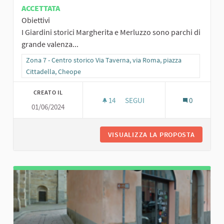
ACCETTATA
Obiettivi
I Giardini storici Margherita e Merluzzo sono parchi di
grande valenza...
Filtra i risultati per categoria: Zona 7 - Centro storico Via Taverna,
Zona 7 - Centro storico Via Taverna, via Roma, piazza
Cittadella, Cheope
CREATO IL
14
14 SOSTENITORI
SEGUI
0
01/06/2024
TUTTI INSIEME PER I GIARDIN
VISUALIZZA LA PROPOSTA
TUTTI I