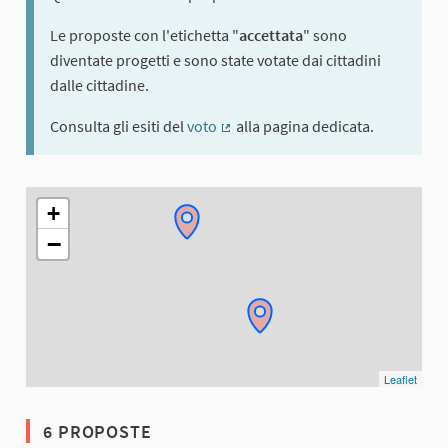
Le proposte con l'etichetta "
accettata
" sono
diventate progetti e sono state votate dai cittadini
dalle cittadine.
Consulta gli esiti del
voto
alla pagina dedicata.
(Collegamento esterno)
L'elemento seguente è una mappa che presenta gli elementi di q
+
−
Leaflet
6 PROPOSTE