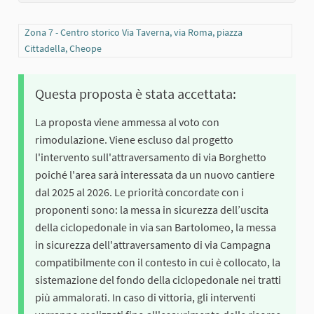
Filtra i risultati per categoria: Zona 7 - Centro storico Via Taverna, vi
Zona 7 - Centro storico Via Taverna, via Roma, piazza
Cittadella, Cheope
Questa proposta è stata accettata:
La proposta viene ammessa al voto con
rimodulazione. Viene escluso dal progetto
l'intervento sull'attraversamento di via Borghetto
poiché l'area sarà interessata da un nuovo cantiere
dal 2025 al 2026. Le priorità concordate con i
proponenti sono: la messa in sicurezza dell’uscita
della ciclopedonale in via san Bartolomeo, la messa
in sicurezza dell'attraversamento di via Campagna
compatibilmente con il contesto in cui è collocato, la
sistemazione del fondo della ciclopedonale nei tratti
più ammalorati. In caso di vittoria, gli interventi