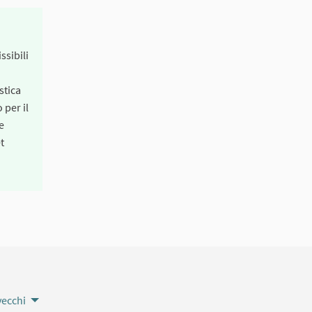
ssibili
stica
 per il
e
t
vecchi