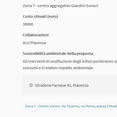
Zona 7 - centro aggregativo Giardini Sonori
Costo stimati (euro)
30000
Collaborazioni
Arci Piacenza
Sostenibilità ambientale della proposta
Gli interventi di sostituzione degli infissi porteranno
consumi e il relativo impatto ambientale.
Stradone Farnese 41, Piacenza
Filtra i risultati per categoria: Zona 7 - Centro storico Via 
Zona 7 - Centro storico Via Taverna, via Roma, piazza Citta