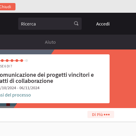
Chiudi
egamento esterno)
Ricerca
Accedi
Aiuto
SE 6 DI 7
omunicazione dei progetti vincitori e
atti di collaborazione
/10/2024 - 06/11/2024
asi del processo
Di Più