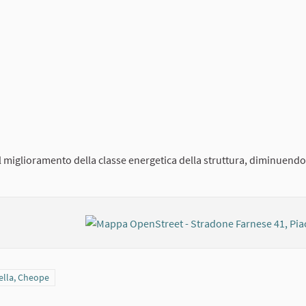
 al miglioramento della classe energetica della struttura, diminuendo
Taverna, via Roma, piazza Cittadella, Cheope
della, Cheope