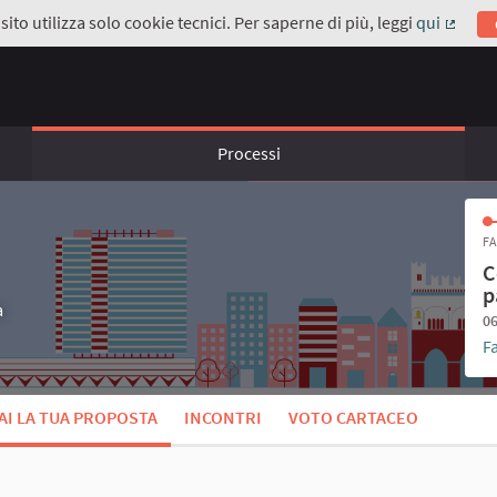
ito utilizza solo cookie tecnici. Per saperne di più, leggi
qui
(Coll
Processi
FA
C
p
a
06
F
AI LA TUA PROPOSTA
INCONTRI
VOTO CARTACEO