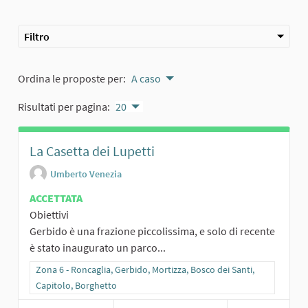
Filtro
Ordina le proposte per:
A caso
Risultati per pagina:
20
La Casetta dei Lupetti
Umberto Venezia
ACCETTATA
Obiettivi
Gerbido è una frazione piccolissima, e solo di recente
è stato inaugurato un parco...
Filtra i risultati per categoria: Zona 6 - Roncaglia, Gerbido, Mortizz
Zona 6 - Roncaglia, Gerbido, Mortizza, Bosco dei Santi,
Capitolo, Borghetto