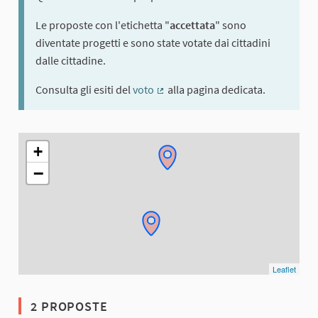
Le proposte con l'etichetta "
accettata
" sono
diventate progetti e sono state votate dai cittadini
dalle cittadine.
Consulta gli esiti del
voto
alla pagina dedicata.
(Collegamento esterno)
L'elemento seguente è una mappa che presenta gli elementi di q
+
−
Leaflet
2 PROPOSTE