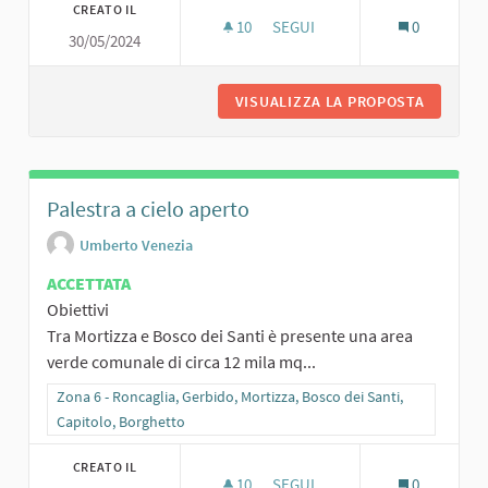
CREATO IL
10
10 SOSTENITORI
SEGUI
0
30/05/2024
LA CASETTA DEI LUPETTI
VISUALIZZA LA PROPOSTA
LA CASE
Palestra a cielo aperto
Umberto Venezia
ACCETTATA
Obiettivi
Tra Mortizza e Bosco dei Santi è presente una area
verde comunale di circa 12 mila mq...
Filtra i risultati per categoria: Zona 6 - Roncaglia, Gerbido, Mortizz
Zona 6 - Roncaglia, Gerbido, Mortizza, Bosco dei Santi,
Capitolo, Borghetto
CREATO IL
10
10 SOSTENITORI
SEGUI
0