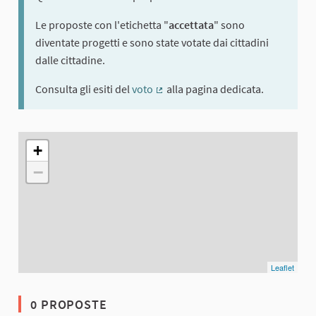
Le proposte con l'etichetta "
accettata
" sono
diventate progetti e sono state votate dai cittadini
dalle cittadine.
Consulta gli esiti del
voto
alla pagina dedicata.
(Collegamento esterno)
L'elemento seguente è una mappa che presenta gli elementi di q
+
−
Leaflet
0 PROPOSTE