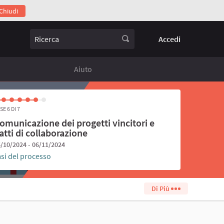
Chiudi
egamento esterno)
Ricerca
Accedi
Aiuto
SE 6 DI 7
omunicazione dei progetti vincitori e
atti di collaborazione
/10/2024 - 06/11/2024
asi del processo
Di Più