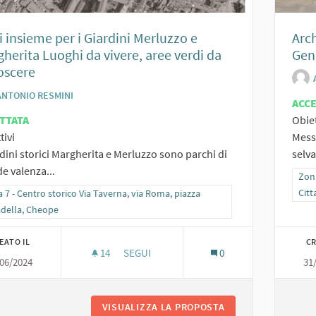
i insieme per i Giardini Merluzzo e
Arch
herita Luoghi da vivere, aree verdi da
Gen
oscere
ANTONIO RESMINI
ACC
TTATA
Obiet
tivi
Messa
rdini storici Margherita e Merluzzo sono parchi di
selva
e valenza...
Filt
Zona
Citt
ra i risultati per categoria: Zona 7 - Centro storico Via Taverna, via Roma, pia
 7 - Centro storico Via Taverna, via Roma, piazza
adella, Cheope
EATO IL
CR
14
14 SOSTENITORI
SEGUI
0
06/2024
31
TUTTI INSIEME PER I GIARDINI MERLUZZO 
VISUALIZZA LA PROPOSTA
TUTTI INSIEME PE