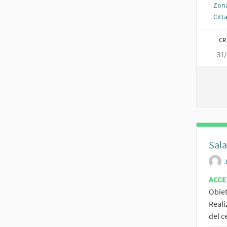
Filt
Zona
Citt
CR
31/
Sala
ACCE
Obiet
Reali
del c