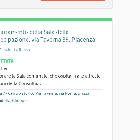
ioramento della Sala della
ecipazione, via Taverna 39, Piacenza
Elisabetta Russo
ETTATA
tivi
orare la Sala comunale, che ospita, fra le altre, le
oni della Consulta...
ra i risultati per categoria: Zona 7 - Centro storico Via Taverna, via Roma, pi
 7 - Centro storico Via Taverna, via Roma, piazza
adella, Cheope