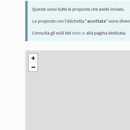
Queste sono tutte le proposte che avete inviato.
Le proposte con l'etichetta "
accettata
" sono divent
Consulta gli esiti del
voto
alla pagina dedicata.
(Collegamento esterno)
L'elemento seguente è una mappa che presenta gli elem
+
−