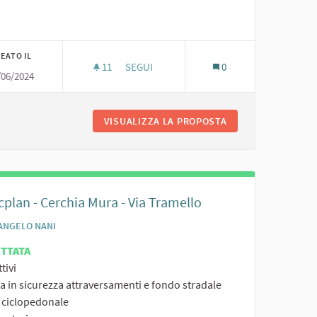
zza Cittadella, Cheope
EATO IL
11
11 SOSTENITORI
SEGUI
0
/06/2024
 ITINERARI FRANCIGENA E CICLOVIE
MIGLIORAMENTO DELLA SALA DELLA PARTEC
ZIONE O DI ITINERARI FRANCIGENA E CICLOVIE
VISUALIZZA LA PROPOSTA
MIGLIORAMENTO DE
cplan - Cerchia Mura - Via Tramello
ANGELO NANI
ETTATA
tivi
a in sicurezza attraversamenti e fondo stradale
a ciclopedonale