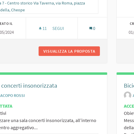
ra i risultati per categoria: Zona 7 - Centro storico Via Taverna, via Roma, pia
 7 - Centro storico Via Taverna, via Roma, piazza
adella, Cheope
EATO IL
CR
11
11 SOSTENITORI
SEGUI
0
05/2024
01
SEGNALI DI INDICAZIONE O DI
VISUALIZZA LA PROPOSTA
SEGNALI DI INDICA
 concerti insonorizzata
Bici
JACOPO ROSSI
TTATA
ACC
tivi
Obiet
zzare una sala concerti insonorizzata, all’interno
Mess
entro aggregativo...
dell