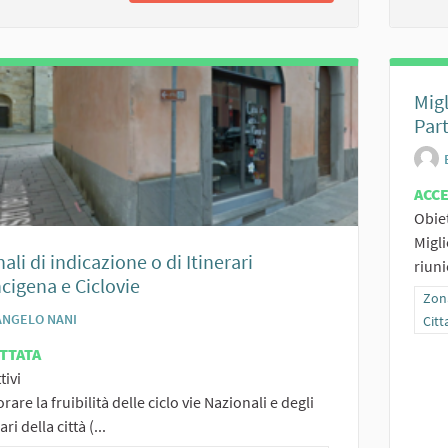
Migl
Part
ACC
Obiet
Migli
ali di indicazione o di Itinerari
riuni
cigena e Ciclovie
Filt
Zona
ANGELO NANI
Citt
TTATA
tivi
orare la fruibilità delle ciclo vie Nazionali e degli
ari della città (...