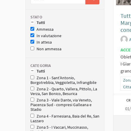
Tutt
STATO
Marg
Tutti
con
Ammessa
In valutazione
In attesa
Non ammessa
ACCE
Obiet
I Gia
CATEGORIA
grand
Tutti
Zona 1 - Sant’Antonio,
Filt
Zona
Borgotrebbia, Veggioletta, Infrangibile
Citt
Zona 2 - Quarto, Vallera, Pittolo, La
Verza, San Bonico, Besurica
Zona 3 - Viale Dante, via Veneto,
CR
Piacenza Sud - compresi Galleana e
01/
Stadio
Zona 4 - Farnesiana, Baia del Re, San
Lazzaro
Zona 5 - I Vaccari, Muccinasso,