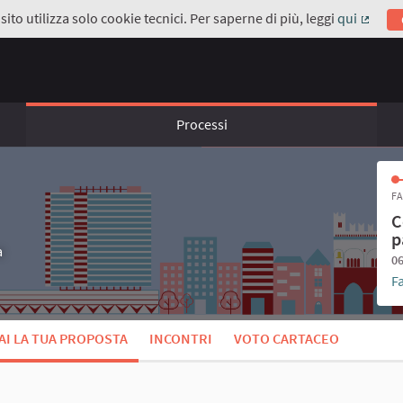
ito utilizza solo cookie tecnici. Per saperne di più, leggi
qui
(Coll
Processi
FA
C
p
a
06
F
AI LA TUA PROPOSTA
INCONTRI
VOTO CARTACEO