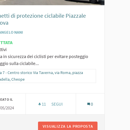
etti di protezione ciclabile Piazzale
ova
ANGELO NANI
ETTATA
tivi
 in sicurezza dei ciclisti per evitare posteggio
ggio sulla ciclabile...
ra i risultati per categoria: Zona 7 - Centro storico Via Taverna, via Roma, pi
 7 - Centro storico Via Taverna, via Roma, piazza
adella, Cheope
zza Cittadella, Cheope
EATO IL
11
11 SOSTENITORI
SEGUI
0
/05/2024
E MARGHERITA LUOGHI DA VIVERE, AREE VERDI DA CONOSCERE
ARCHETTI DI PROTEZIONE CICLABILE PIAZ
R I GIARDINI MERLUZZO E MARGHERITA LUOGHI DA VIVERE, AREE V
VISUALIZZA LA PROPOSTA
ARCHETTI DI PROT