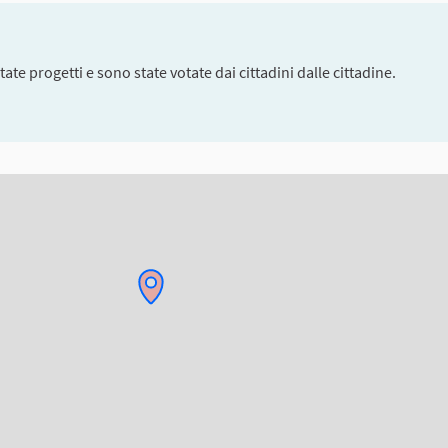
ate progetti e sono state votate dai cittadini dalle cittadine.
enti di questa pagina come punti della mappa. L'elemento può esser